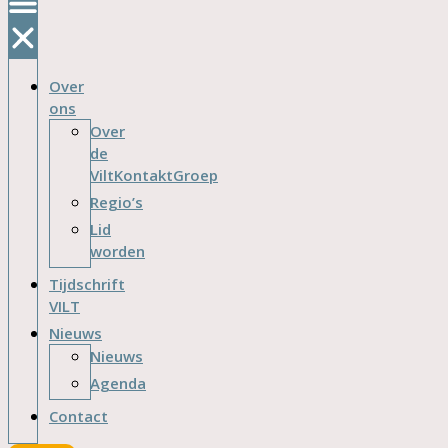
Over
ons
Over
de
ViltKontaktGroep
Regio’s
Lid
worden
Tijdschrift
VILT
Nieuws
Nieuws
Agenda
Contact