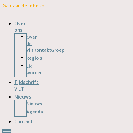
Ga naar de inhoud
Over
ons
Over
de
ViltKontaktGroep
Regio’s
Lid
worden
Tijdschrift
VILT
Nieuws
Nieuws
Agenda
Contact